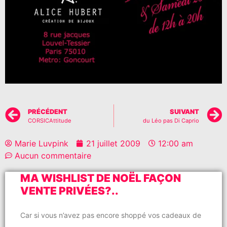
PRÉCÉDENT
SUIVANT
CORSICAttitude
du Léo pas Di Caprio
Marie Luvpink
21 juillet 2009
12:00 am
Aucun commentaire
MA WISHLIST DE NOËL FAÇON
VENTE PRIVÉES?..
Car si vous n’avez pas encore shoppé vos cadeaux de