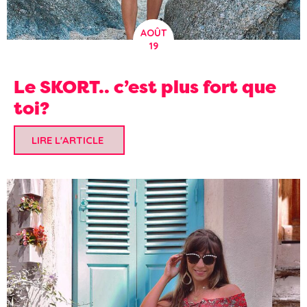
AOÛT
19
Le SKORT.. c’est plus fort que
toi?
LIRE L'ARTICLE