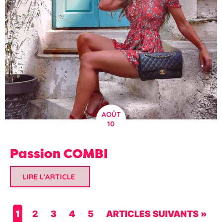
AOÛT
10
Passion COMBI
LIRE L'ARTICLE
1
2
3
4
5
ARTICLES SUIVANTS »