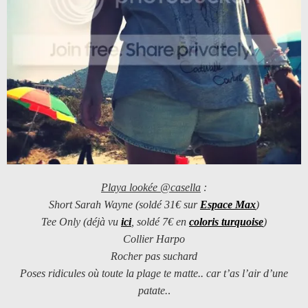
Playa lookée @casella
:
Short Sarah Wayne (soldé 31€ sur
Espace Max
)
Tee Only (déjà vu
ici
, soldé 7€ en
coloris turquoise
)
Collier Harpo
Rocher pas suchard
Poses ridicules où toute la plage te matte.. car t’as l’air d’une
patate.
.