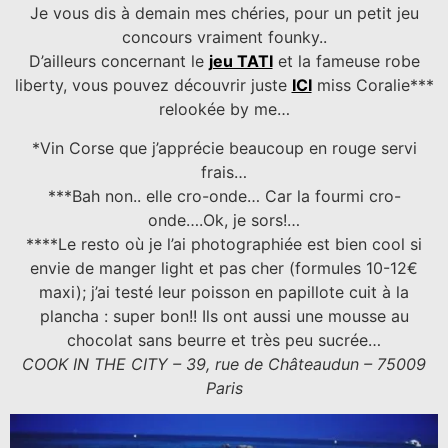
Je vous dis à demain mes chéries, pour un petit jeu
concours vraiment founky..
D’ailleurs concernant le
jeu TATI
et la fameuse robe
liberty, vous pouvez découvrir juste
ICI
miss Coralie***
relookée by me…
*Vin Corse que j’apprécie beaucoup en rouge servi
frais…
***Bah non.. elle cro-onde… Car la fourmi cro-
onde….Ok, je sors!…
****Le resto où je l’ai photographiée est bien cool si
envie de manger light et pas cher (formules 10-12€
maxi); j’ai testé leur poisson en papillote cuit à la
plancha : super bon!! Ils ont aussi une mousse au
chocolat sans beurre et très peu sucrée…
COOK IN THE CITY – 39, rue de Châteaudun – 75009
Paris