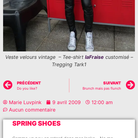
Veste velours vintage – Tee-shirt
laFraise
customisé –
Tregging Tark1
PRÉCÉDENT
SUIVANT
Do you like?
Brunch mais pas flunch
Marie Luvpink
9 avril 2009
12:00 am
Aucun commentaire
SPRING SHOES