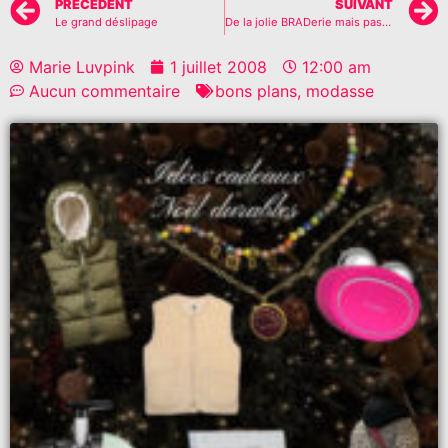
PRÉCÉDENT
SUIVANT
Le grand déslipage
De la jolie BRADerie mais pas Pitt
Marie Luvpink
1 juillet 2008
12:00 am
Aucun commentaire
bons plans
,
modasse