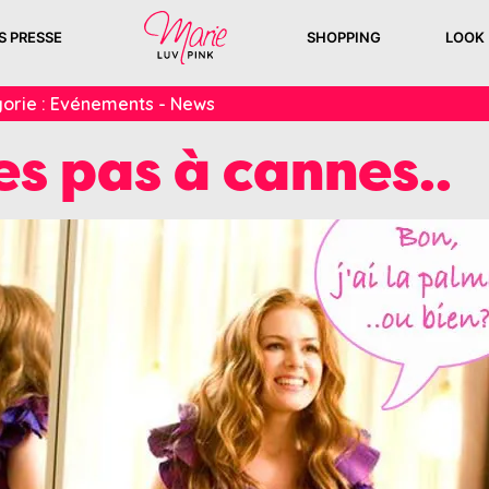
S PRESSE
SHOPPING
LOOK
orie :
Evénements - News
s pas à cannes..