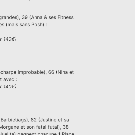
grandes), 39 (Anna & ses Fitness
es (mais sans Posh) :
ur 140€)
écharpe improbable), 66 (Nina et
t avec :
ur 140€)
 Barbietiags), 82 (Justine et sa
organe et son fatal futal), 38
luelita) gagnent chacune 1 Place