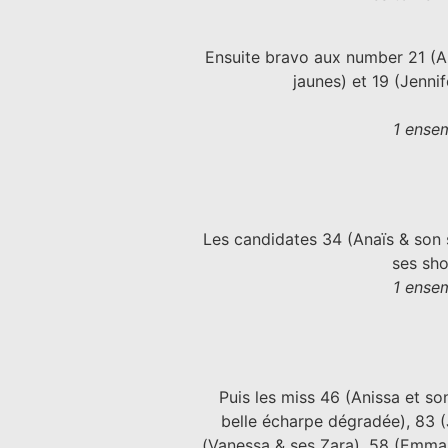
Ensuite bravo aux number 21 (Am
jaunes) et 19 (Jenni
1 ensem
Les candidates 34 (Anaïs & son 
ses sho
1 ensem
Puis les miss 46 (Anissa et son
belle écharpe dégradée), 83 (
(Vanessa & ses Zara), 58 (Emma 