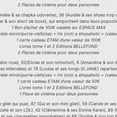
2 Places de cinéma pour deux personnes
élie & sa chapka odorante), 36 (Aurélie & ses shoes trop 
fer & son short de boxe), qui empochent dans leurs popoch
1 Bon d’achat de 100€ valable sur ESPACE MAX
ble miroir/porte-clefs/sac « i’m (not) a shopaholic » (vale
1 carte cadeau ETAM d’une valeur de 100€
Livres tome 1 et 2 Editions BELLEFOND
2 Places de cinéma pour deux personnes
slim rose), 62(Eloise et son no!no!no!), 6 (Amandine & son 
es infernales) et 78 (Louise et ses tongs GI JANE) reparten
ble miroir/porte-clefs/sac « i’m (not) a shopaholic » (vale
1 carte cadeau ETAM d’une valeur de 50€
Livres tome 1 et 2 Editions BELLEFOND
1 Place de cinéma pour deux personnes
 gilet qui pue), 87 (Gul et son mini gilet), 59 (Carole et ses
Julie et son LOL), 42 (Clémentine & ses Donna Karan), 89 (M
et ses chaussettes improbables) et 88 (Sophie & son top B