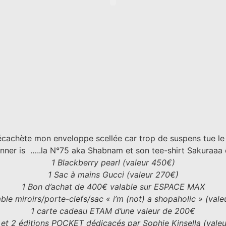
décachète mon enveloppe scellée car trop de suspens tue l
nner is …..la N°75 aka Shabnam et son tee-shirt Sakuraaa 
1 Blackberry pearl (valeur 450€)
1 Sac à mains Gucci (valeur 270€)
1 Bon d’achat de 400€ valable sur ESPACE MAX
ble miroirs/porte-clefs/sac « i’m (not) a shopaholic » (vale
1 carte cadeau ETAM d’une valeur de 200€
 et 2 éditions POCKET dédicacés par Sophie Kinsella (valeu