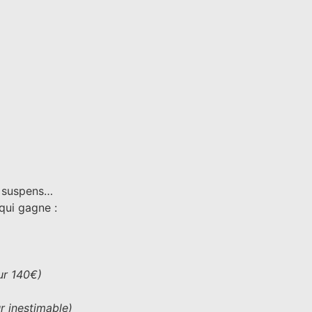
e suspens…
qui gagne :
ur 140€)
r inestimable)