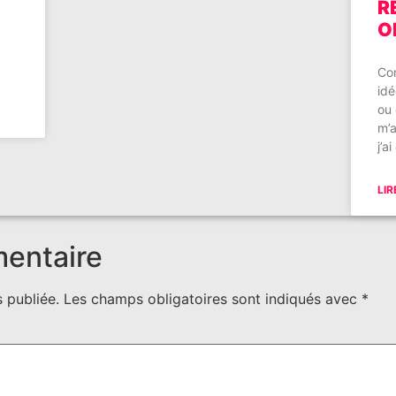
R
O
Co
id
ou
m’a
j’a
LIR
mentaire
 publiée.
Les champs obligatoires sont indiqués avec
*