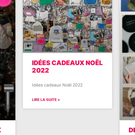
IDÉES CADEAUX NOËL
2022
Idées cadeaux Noël 2022
LIRE LA SUITE »
X
D