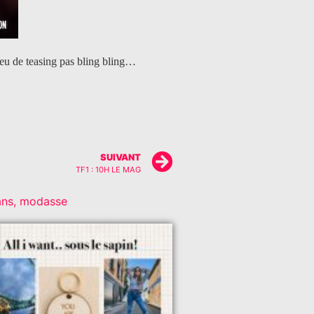
peu de teasing pas bling bling…
SUIVANT
TF1 : 10H LE MAG
ans
,
modasse