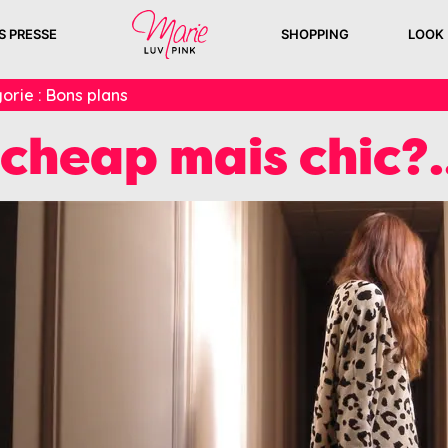
S PRESSE
SHOPPING
LOOK
orie :
Bons plans
cheap mais chic?.