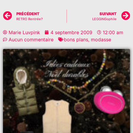
PRÉCÉDENT
SUIVANT
RETRO Rentrée?
LEGGINGophile
Marie Luvpink
4 septembre 2009
12:00 am
Aucun commentaire
bons plans
,
modasse