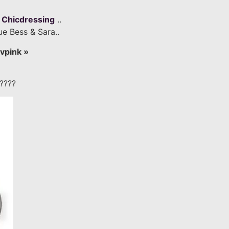
r
Chicdressing
..
que Bess & Sara..
uvpink »
o????