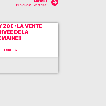
SUIVANT
LIN(espresso), what else?
Y ZOE : LA VENTE
RIVÉE DE LA
EMAINE!!
E LA SUITE »