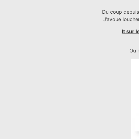
Du coup depuis 
J’avoue louche
It sur 
Ou n