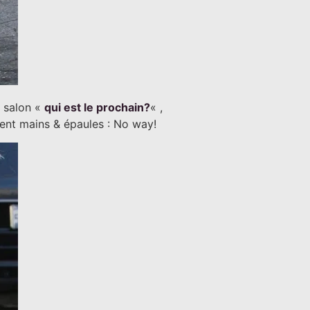
u salon «
qui est le prochain?
« ,
nnent mains & épaules : No way!