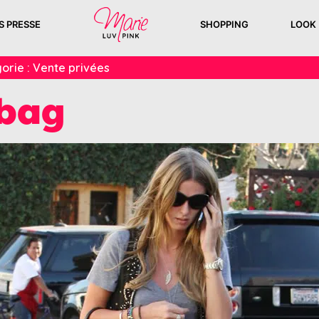
S PRESSE
SHOPPING
LOOK
orie :
Vente privées
 bag