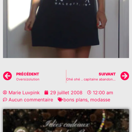
PRÉCÉDENT
SUIVANT
Oversizolution
Ohé ohé .. capitaine abandonné..
Marie Luvpink
29 juillet 2008
12:00 am
Aucun commentaire
bons plans
,
modasse