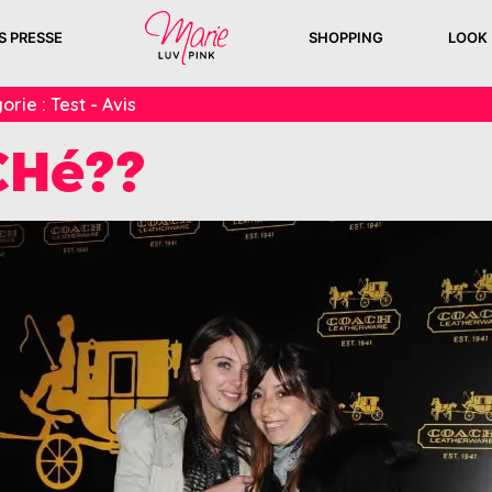
S PRESSE
SHOPPING
LOOK
orie :
Test - Avis
CHé??