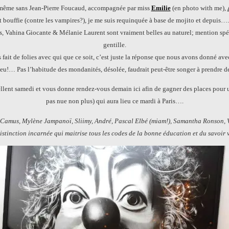
 même sans Jean-Pierre Foucaud, accompagnée par miss
Emilie
(en photo with me),
ouffie (contre les vampires?), je me suis requinquée à base de mojito et depuis….
, Vahina Giocante & Mélanie Laurent sont vraiment belles au naturel; mention spéc
gentille.
as fait de folies avec qui que ce soit, c’est juste la réponse que nous avons donné a
u!… Pas l’habitude des mondanités, désolée, faudrait peut-être songer à prendre de
llent samedi et vous donne rendez-vous demain ici afin de gagner des places pour u
pas nue non plus) qui aura lieu ce mardi à Paris….
e Camus, Mylène Jampanoï, Sliimy, André, Pascal Elbé (miam!), Samantha Ronson
stinction incarnée qui maitrise tous les codes de la bonne éducation et du savoi