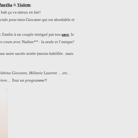
Aurélia
&
Violette
.
 bah ça va mieux en fait!
iale pour miss Giocante qui est abordable et
vec Emilie à un couple intrigué par nos
sacs
; le
s cours avec Nadine** : la seule et l’unique!
ne autre sacrée soirée (moins habillée.. mais
, Vahina Giocante, Mélanie Laurent ….etc…
r vivre… Tout un programme!!