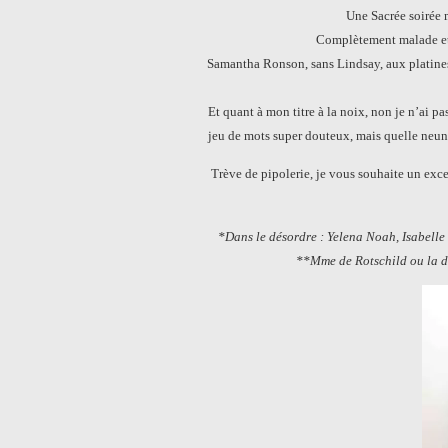
Une Sacrée soirée
Complètement malade et b
Samantha Ronson, sans Lindsay, aux platines
Et quant à mon titre à la noix, non je n’ai p
jeu de mots super douteux, mais quelle neune
Trève de pipolerie, je vous souhaite un exce
*Dans le désordre : Yelena Noah, Isabell
**Mme de Rotschild ou la di