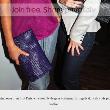
ein coeur d’un Loft Parisien, entourée de gens vraiment distingués dont de vrais pipol
réalité…