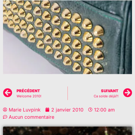
PRÉCÉDENT
SUIVANT
Welcome 2010!
Ca solde déjà?!
Marie Luvpink
2 janvier 2010
12:00 am
Aucun commentaire