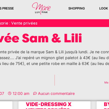
S PRESSE
SHOPPING
LOOK
orie :
Vente privées
vée Sam & Lili
ente privée de la marque Sam & Lili jusqu’à lundi. Je ne co
ssez…. J’ai repéré un mignon gilet paletot à 43€ (au lieu d
 lieu de 75€), et une petite robe en maille à 63€ (au lieu d
Ma
07
12:00 am
Aucun commentaire
VIDE-DRESSING X
B