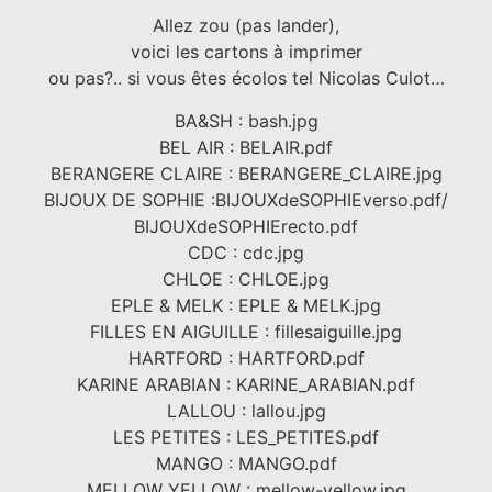
Allez zou (pas lander),
voici les cartons à imprimer
ou pas?.. si vous êtes écolos tel Nicolas Culot…
BA&SH : bash.jpg
BEL AIR : BELAIR.pdf
BERANGERE CLAIRE : BERANGERE_CLAIRE.jpg
BIJOUX DE SOPHIE :BIJOUXdeSOPHIEverso.pdf/
BIJOUXdeSOPHIErecto.pdf
CDC : cdc.jpg
CHLOE : CHLOE.jpg
EPLE & MELK : EPLE & MELK.jpg
FILLES EN AIGUILLE : fillesaiguille.jpg
HARTFORD : HARTFORD.pdf
KARINE ARABIAN : KARINE_ARABIAN.pdf
LALLOU : lallou.jpg
LES PETITES : LES_PETITES.pdf
MANGO : MANGO.pdf
MELLOW YELLOW : mellow-yellow.jpg