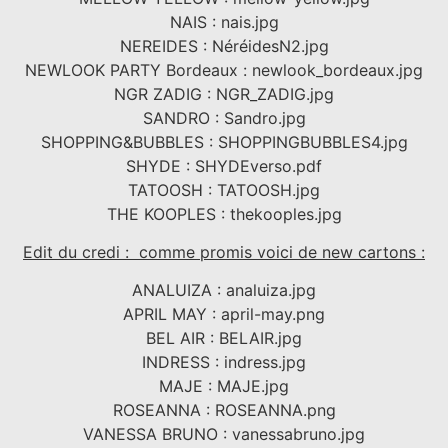
NAIS : nais.jpg
NEREIDES : NéréidesN2.jpg
NEWLOOK PARTY Bordeaux : newlook_bordeaux.jpg
NGR ZADIG : NGR_ZADIG.jpg
SANDRO : Sandro.jpg
SHOPPING&BUBBLES : SHOPPINGBUBBLES4.jpg
SHYDE : SHYDEverso.pdf
TATOOSH : TATOOSH.jpg
THE KOOPLES : thekooples.jpg
Edit du credi : comme promis voici de new cartons :
ANALUIZA : analuiza.jpg
APRIL MAY : april-may.png
BEL AIR : BELAIR.jpg
INDRESS : indress.jpg
MAJE : MAJE.jpg
ROSEANNA : ROSEANNA.png
VANESSA BRUNO : vanessabruno.jpg