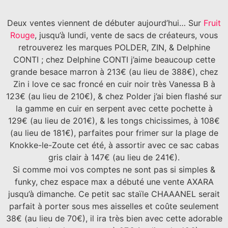
Deux ventes viennent de débuter aujourd’hui… Sur
Fruit
Rouge
, jusqu’à lundi, vente de sacs de créateurs, vous
retrouverez les marques POLDER, ZIN, & Delphine
CONTI ; chez Delphine CONTI j’aime beaucoup cette
grande besace marron à 213€ (au lieu de 388€), chez
Zin i love ce sac froncé en cuir noir très Vanessa B à
123€ (au lieu de 210€), & chez Polder j’ai bien flashé sur
la gamme en cuir en serpent avec cette pochette à
129€ (au lieu de 201€), & les tongs chicissimes, à 108€
(au lieu de 181€), parfaites pour frimer sur la plage de
Knokke-le-Zoute cet été, à assortir avec ce sac cabas
gris clair à 147€ (au lieu de 241€).
Si comme moi vos comptes ne sont pas si simples &
funky, chez espace max a débuté une vente AXARA
jusqu’à dimanche. Ce petit sac staïle CHAAANEL serait
parfait à porter sous mes aisselles et coûte seulement
38€ (au lieu de 70€), il ira très bien avec cette adorable