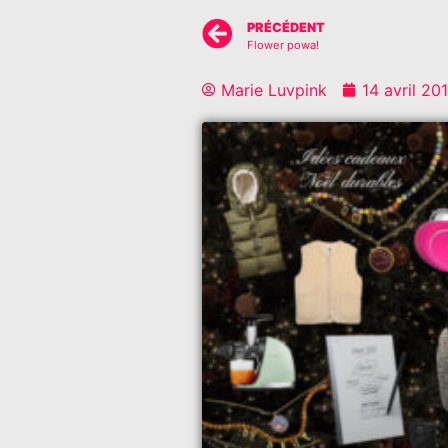
PRÉCÉDENT
Flower powa!
Marie Luvpink
14 avril 20