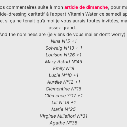
s vos commentaires suite à mon
article de dimanche
, pour m
vide-dressing caritatif à l’appart Vitamin Water ce samedi ap
le, si ça ne tenait qu’à moi je vous aurais toutes invitées, m
assez grand…
And the nominees are (je viens de vous mailer don’t worry) 
Nina N°5 +1
Solweig N°13 + 1
Louison N°26 +1
Mary Astrid N°49
Emily N°8
Lucie N°10 +1
Aurélie N°12 +1
Clémentine N°16
Clémence ?°17 +1
Lili N°18 +1
Marie N°25
Virginie Millefiori N°31
Agathe N°38