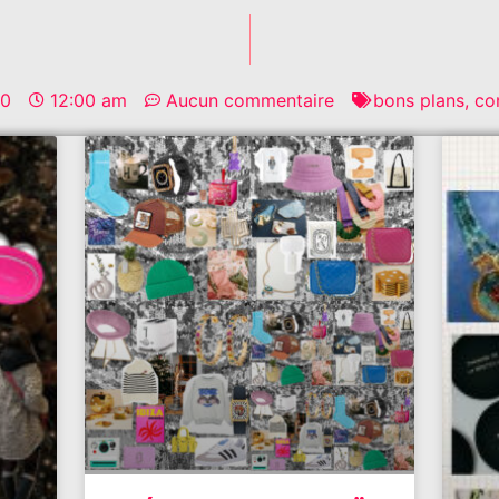
10
12:00 am
Aucun commentaire
bons plans
,
co