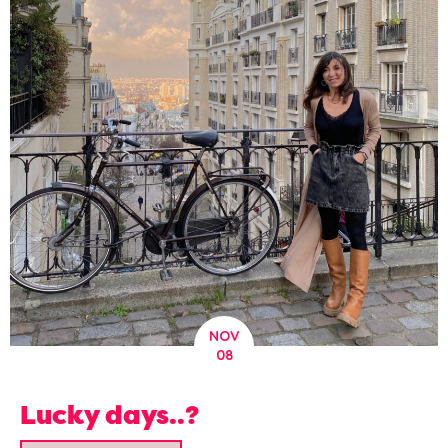
NOV
08
Lucky days..?