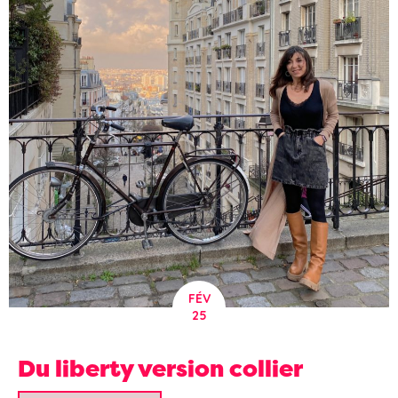
FÉV
25
Du liberty version collier