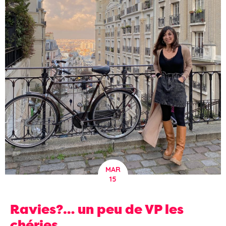
MAR
15
Ravies?… un peu de VP les
chéries…