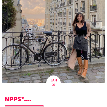
JAN
07
NPPS*….