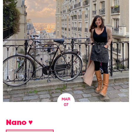
MAR
07
Nano ♥