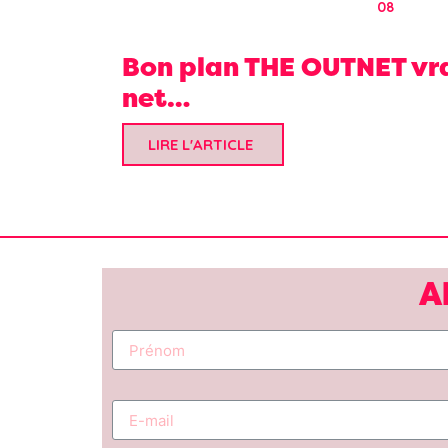
08
Bon plan THE OUTNET vr
net…
LIRE L'ARTICLE
A