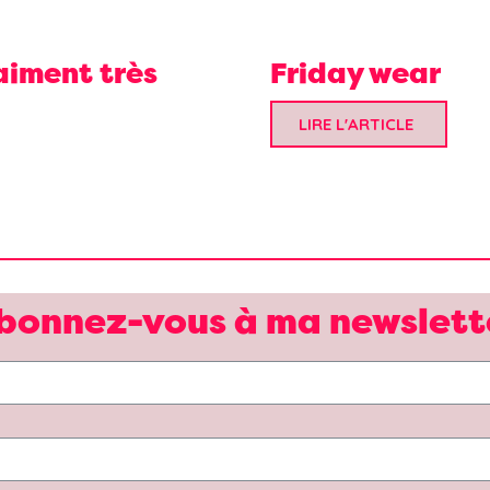
aiment très
Friday wear
LIRE L'ARTICLE
bonnez-vous à ma newslett