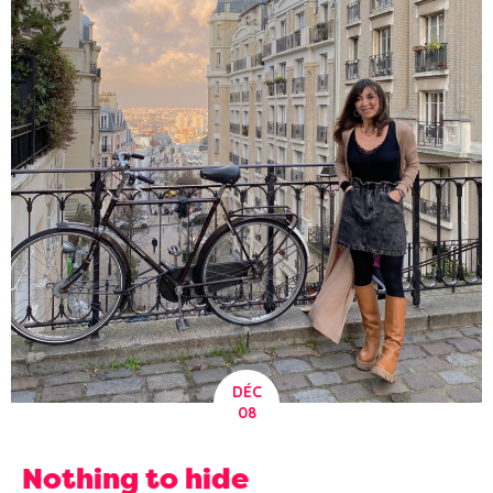
DÉC
08
Nothing to hide