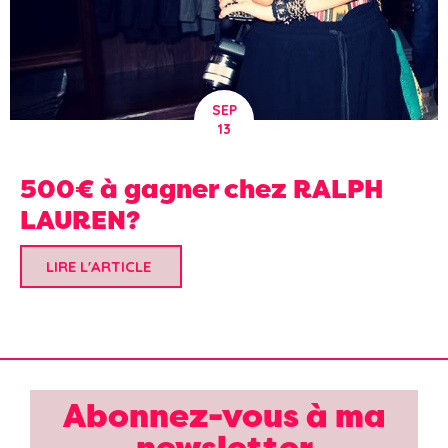
SEP
13
500€ à gagner chez RALPH
LAUREN?
LIRE L'ARTICLE
Abonnez-vous à ma
newsletter