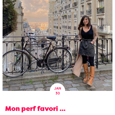
JAN
30
Mon perf favori …