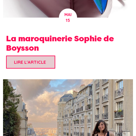
MAI
15
La maroquinerie Sophie de
Boysson
LIRE L'ARTICLE