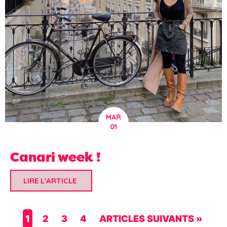
MAR
01
Canari week !
LIRE L'ARTICLE
1
2
3
4
ARTICLES SUIVANTS »