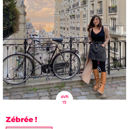
AVR
15
Zébrée !