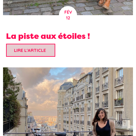
FÉV
12
La piste aux étoiles !
LIRE L'ARTICLE