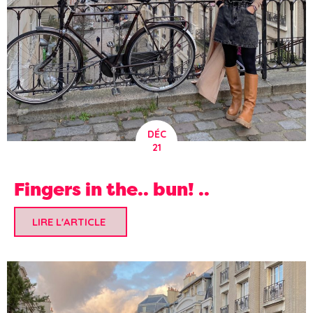
DÉC
21
Fingers in the.. bun! ..
LIRE L'ARTICLE