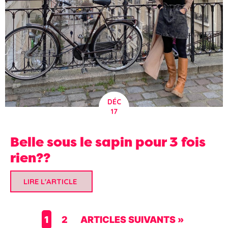
DÉC
17
Belle sous le sapin pour 3 fois
rien??
LIRE L'ARTICLE
1
2
ARTICLES SUIVANTS »