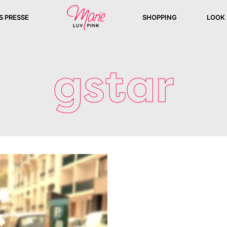
S PRESSE
SHOPPING
LOOK
gstar