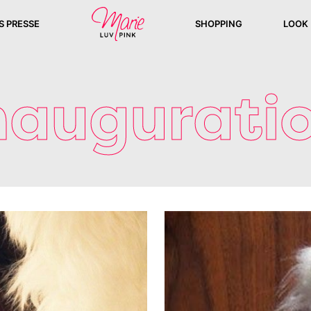
S PRESSE
SHOPPING
LOOK
naugurati