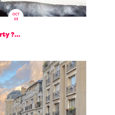
OCT
03
ty ?…