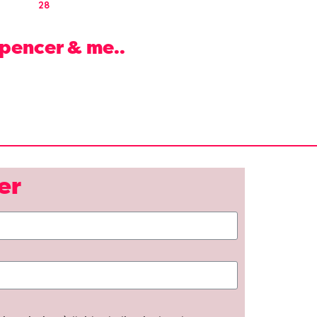
28
Spencer & me..
er