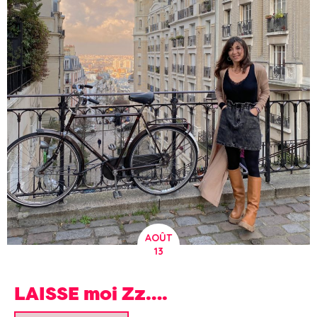
AOÛT
13
LAISSE moi Zz….