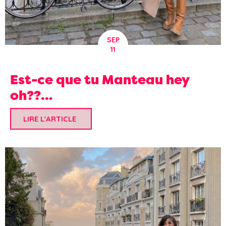
SEP
11
Est-ce que tu Manteau hey
oh??…
LIRE L'ARTICLE