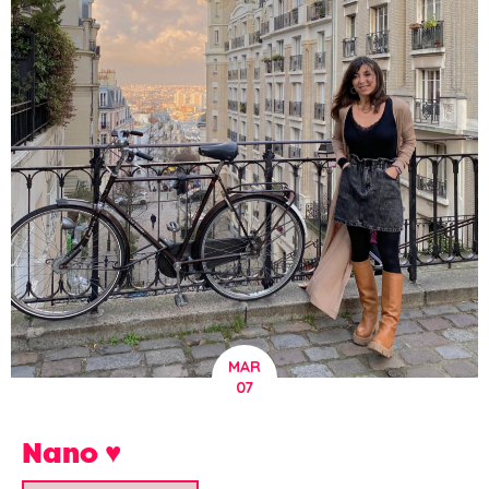
MAR
07
Nano ♥