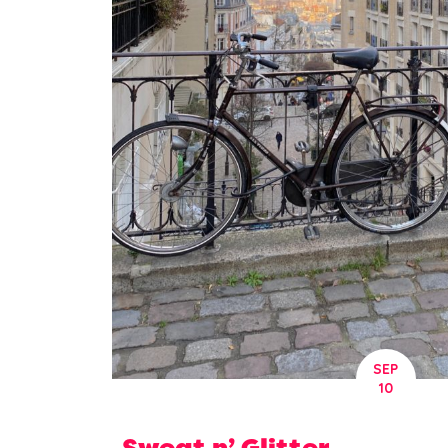
SEP
10
Sweat n’ Glitter