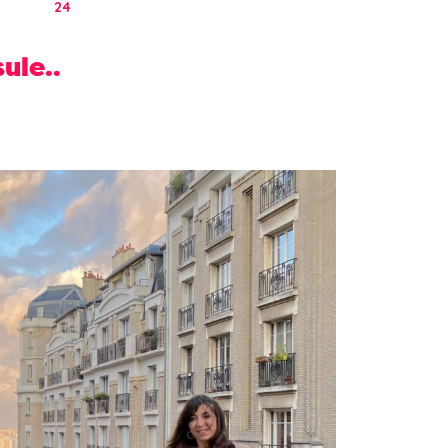
24
ule..