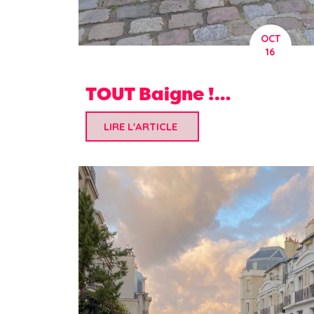
OCT
16
TOUT Baigne !…
LIRE L'ARTICLE