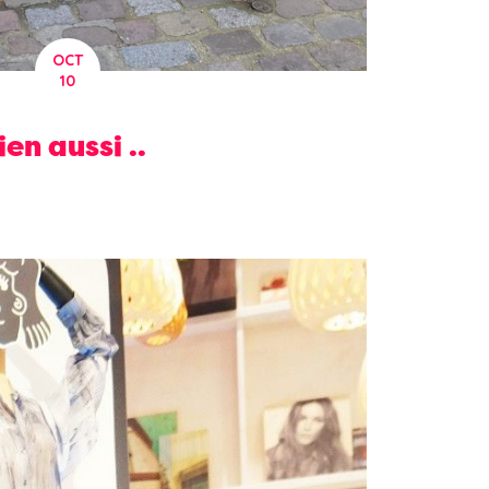
OCT
10
ien aussi ..