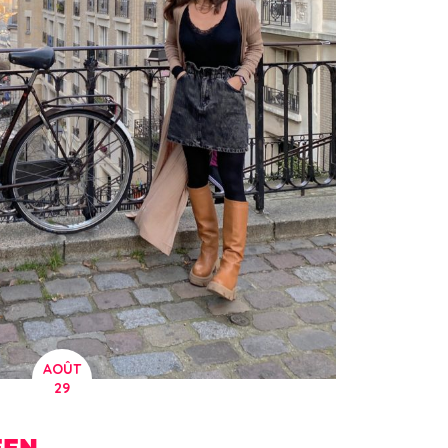
AOÛT
29
EN..