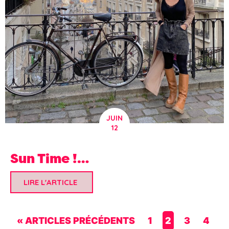
JUIN
12
Sun Time !…
LIRE L'ARTICLE
« ARTICLES PRÉCÉDENTS
1
2
3
4