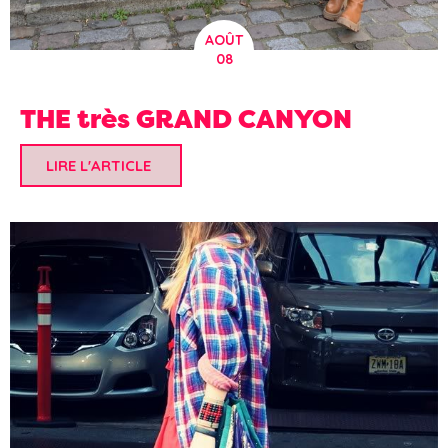
AOÛT
08
THE très GRAND CANYON
LIRE L'ARTICLE