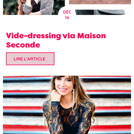
DÉC
16
Vide-dressing via Maison
Seconde
LIRE L'ARTICLE