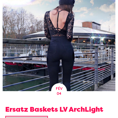
FÉV
04
Ersatz Baskets LV ArchLight