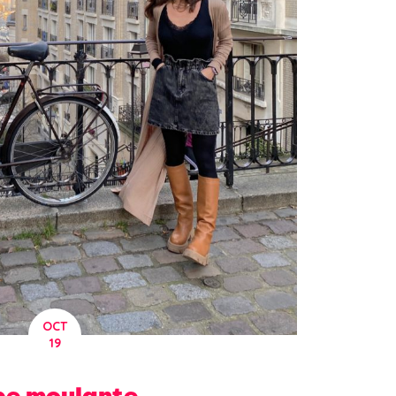
OCT
19
obe moulante