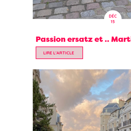
DÉC
15
Passion ersatz et .. Mart
LIRE L'ARTICLE