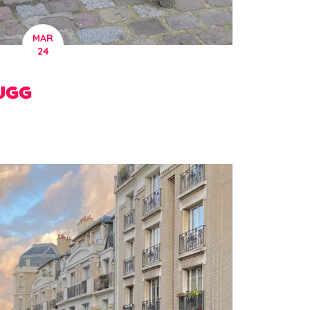
MAR
24
UGG