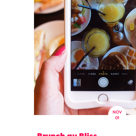
NOV
01
Brunch au Bliss