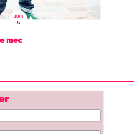
JUIN
12
de mec
er