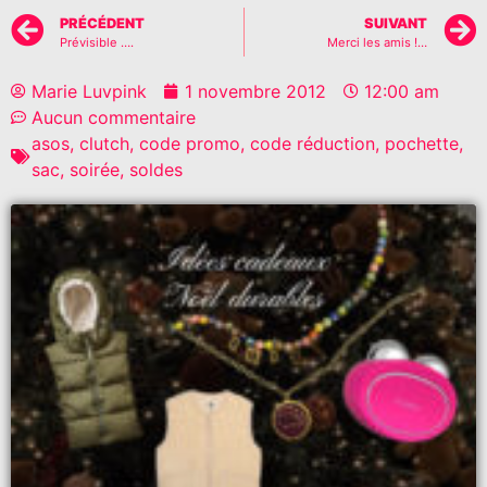
PRÉCÉDENT
SUIVANT
Prévisible ….
Merci les amis !…
Marie Luvpink
1 novembre 2012
12:00 am
Aucun commentaire
asos
,
clutch
,
code promo
,
code réduction
,
pochette
,
sac
,
soirée
,
soldes