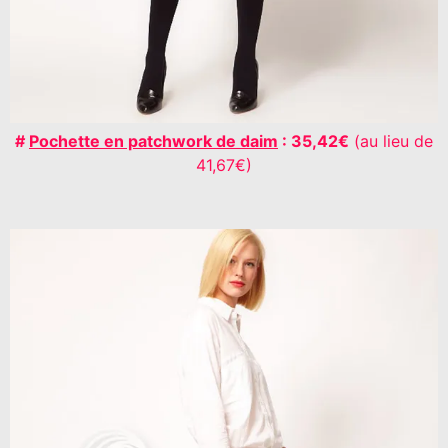
#
Pochette en patchwork de daim
: 35,42€
(au lieu de
41,67€)