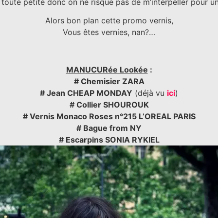
 toute petite donc on ne risque pas de m’interpeller pour 
Alors bon plan cette promo vernis,
Vous êtes vernies, nan?…
MANUCURée Lookée
:
# Chemisier ZARA
# Jean CHEAP MONDAY
(déjà vu
ici
)
# Collier SHOUROUK
# Vernis Monaco Roses n°215 L’OREAL PARIS
# Bague from NY
# Escarpins SONIA RYKIEL