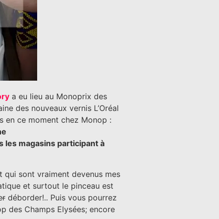
ory
a eu lieu au Monoprix des
zaine des nouveaux vernis L’Oréal
nons en ce moment chez Monop :
he
s les magasins participant à
et qui sont vraiment devenus mes
atique et surtout le pinceau est
er
déborder!.. Puis vous pourrez
onop des Champs Elysées; encore