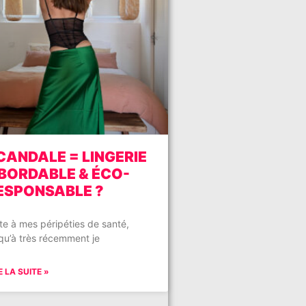
CANDALE = LINGERIE
BORDABLE & ÉCO-
ESPONSABLE ?
te à mes péripéties de santé,
qu’à très récemment je
E LA SUITE »