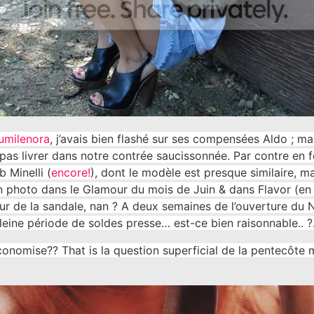
umilenora
, j’avais bien flashé sur ses compensées Aldo ; m
as livrer dans notre contrée saucissonnée. Par contre en 
 Minelli (
encore!
), dont le modèle est presque similaire, m
n photo dans le Glamour du mois de Juin & dans Flavor (en 
ur de la sandale, nan ? A deux semaines de l’ouverture du
leine période de soldes presse… est-ce bien raisonnable.. 
économise?? That is la question superficial de la pentecôte