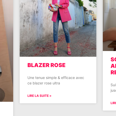
S
BLAZER ROSE
A
R
Une tenue simple & efficace avec
ce blazer rose ultra
Sui
jus
LIRE LA SUITE »
LIR