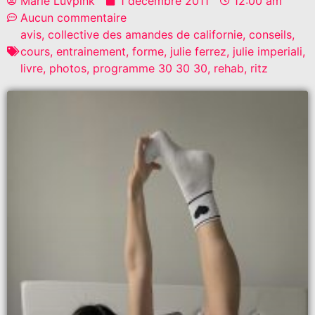
Marie Luvpink
1 décembre 2011
12:00 am
Aucun commentaire
avis
,
collective des amandes de californie
,
conseils
,
cours
,
entrainement
,
forme
,
julie ferrez
,
julie imperiali
,
livre
,
photos
,
programme 30 30 30
,
rehab
,
ritz