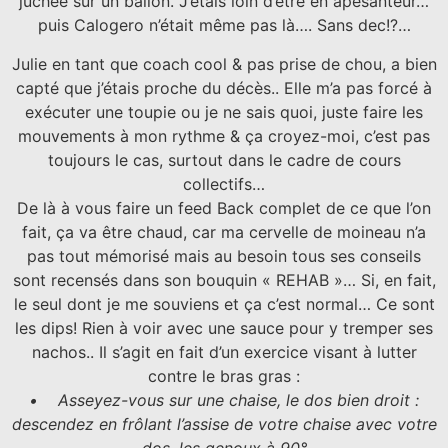
juchée sur un ballon. J’étais loin d’être en apesanteur…
puis Calogero n’était même pas là…. Sans dec!?…
Julie en tant que coach cool & pas prise de chou, a bien
capté que j’étais proche du décès.. Elle m’a pas forcé à
exécuter une toupie ou je ne sais quoi, juste faire les
mouvements à mon rythme & ça croyez-moi, c’est pas
toujours le cas, surtout dans le cadre de cours
collectifs…
De là à vous faire un feed Back complet de ce que l’on
fait, ça va être chaud, car ma cervelle de moineau n’a
pas tout mémorisé mais au besoin tous ses conseils
sont recensés dans son bouquin « REHAB »… Si, en fait,
le seul dont je me souviens et ça c’est normal… Ce sont
les dips! Rien à voir avec une sauce pour y tremper ses
nachos.. Il s’agit en fait d’un exercice visant à lutter
contre le bras gras :
• Asseyez-vous sur une chaise, le dos bien droit :
descendez en frôlant l’assise de votre chaise avec votre
dos, les genoux à 90°