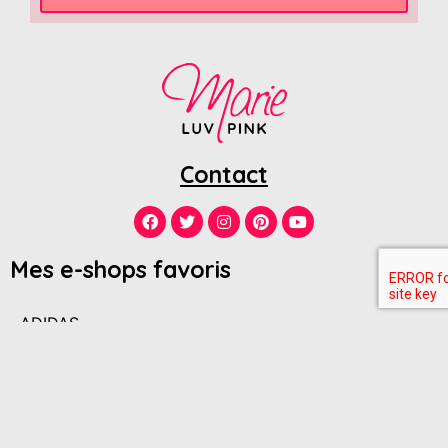
Contact
Mes e-shops favoris
ADIDAS
AMAZON
ANDRé
ANINE BING
ASOS
H&M