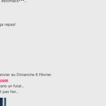
es estomacs***…
ga repas!
anvier au Dimanche 6 Février.
.com
dans un futal…
t pas fan..