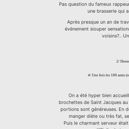
Pas question du fameux rappeur 
une brasserie qui a
Après presque un an de trava
évènement siouper sensationne
voisins?.. Un
2/ Donn
4/ Une fois les 100 amis (o
On a été hyper bien accueill
brochettes de Saint Jacques au f
portions sont généreuses. En de
manger diète ou très fat, se
Puis le charmant serveur était