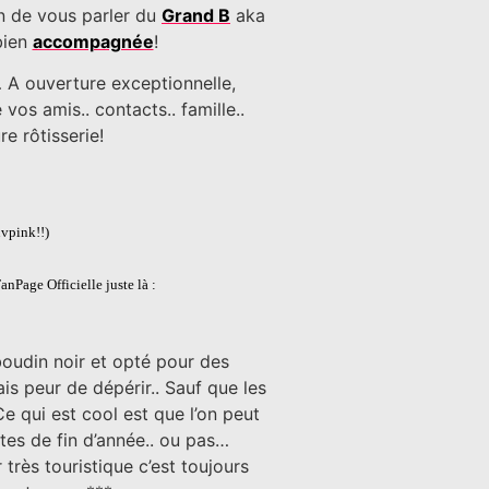
in de vous parler du
Grand B
aka
bien
accompagnée
!
… A ouverture exceptionnelle,
os amis.. contacts.. famille..
re rôtisserie!
vpink!!)
anPage Officielle juste là :
 boudin noir et opté pour des
is peur de dépérir.. Sauf que les
e qui est cool est que l’on peut
êtes de fin d’année.. ou pas…
très touristique c’est toujours