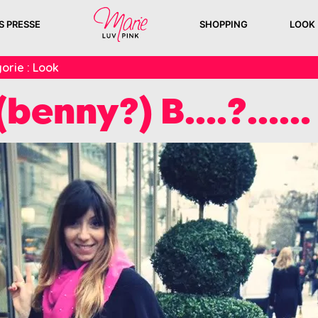
S PRESSE
SHOPPING
LOOK
orie :
Look
 (benny?) B….?……