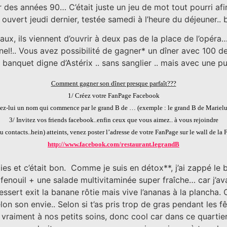
des années 90… C’était juste un jeu de mot tout pourri af
 ouvert jeudi dernier, testée samedi à l’heure du déjeuner.. 
ux, ils viennent d’ouvrir à deux pas de la place de l’opéra
l!.. Vous avez possibilité de gagner* un dîner avec 100 de v
 banquet digne d’Astérix .. sans sanglier .. mais avec une pu
Comment gagner son dîner presque parfaît???
1/ Créez votre FanPage Facebook
ez-lui un nom qui commence par le grand B de … (exemple : le grand B de Marielu
3/ Invitez vos friends facebook..enfin ceux que vous aimez.. à vous rejoindre
u contacts..hein) atteints, venez poster l’adresse de votre FanPage sur le wall de la F
http://www.facebook.com/restaurant.legrandB
ies et c’était bon. Comme je suis en détox**, j’ai zappé le
enouil + une salade multivitaminée super fraîche… car j’ava
ssert exit la banane rôtie mais vive l’ananas à la plancha. C
lon son envie.. Selon si t’as pris trop de gras pendant les f
 vraiment à nos petits soins, donc cool car dans ce quartier 