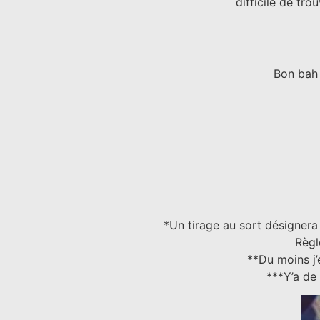
difficile de tr
Bon bah 
*Un tirage au sort désignera
Règ
**Du moins j’
***Y’a de 