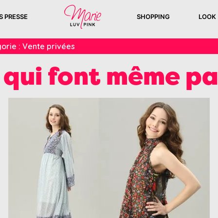
S PRESSE
SHOPPING
LOOK
orie :
Vente privées
s qui font même p