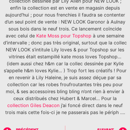
collection dessinée par Lily Allen pour NEW LOOK ;
enfin la collection est en vente en magasin depuis
aujourd’hui ; pour nous frenchies il faudra se contenter
d’un seul point de vente : NEW LOOK Garonor à Aulnay
sous bois dans le neuf trois. Ce lancement coïncide
avec celui de
Kate Moss pour Topshop
à une semaine
d’intervalle ; donc pas très original, surtout que la collec
NEW LOOK s’intitule Lily loves & pour Topshop sur les
vitrines était estampillé kate moss loves Topshop…
(idem aussi chez h&m car la collec dessinée par Kylie
s’appelle h&m loves Kylie… ) Trop fort les créatifs ! Pour
en revenir à Lily Haleine, je suis assez déçue par sa
collection car les robes froufroutantes très peu pour
moi, & ses accessoires bling bling n’ont rien à envier à
ceux distribués chez Hubert & Marcel… Pour la
collection Giles Deacon
j’ai foncé direct dans le neuf
trois mais cette fois-ci je ne passerais pas le périph ….
PRÉCÉDENT
SUIVANT