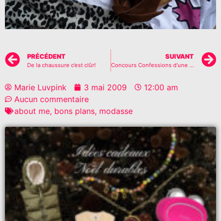
PRÉCÉDENT
SUIVANT
De la chaussure c’est clûr!
Concours Confessions d’une accro du shopping
Marie Luvpink
3 mai 2009
12:00 am
Aucun commentaire
about me
,
bons plans
,
modasse