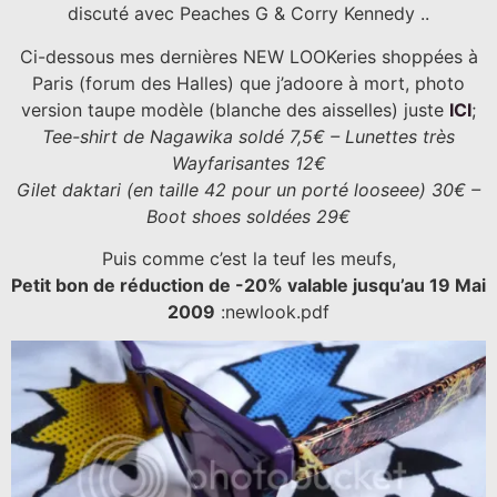
discuté avec Peaches G & Corry Kennedy ..
Ci-dessous mes dernières NEW LOOKeries shoppées à
Paris (forum des Halles) que j’adoore à mort, photo
version taupe modèle (blanche des aisselles) juste
ICI
;
Tee-shirt de Nagawika soldé 7,5€ – Lunettes très
Wayfarisantes 12€
Gilet daktari (en taille 42 pour un porté looseee) 30€ –
Boot shoes soldées 29€
Puis comme c’est la teuf les meufs,
Petit bon de réduction de -20% valable jusqu’au 19 Mai
2009
:
newlook.pdf