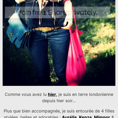
Comme vous avez lu
hier,
je suis en terre londonienne
depuis hier soir…
Plus que bien accompagnée, je suis entourée de 4 filles
stylées, belles et adorables :
Aurélia
,
Kenza
,
Mimnor
&