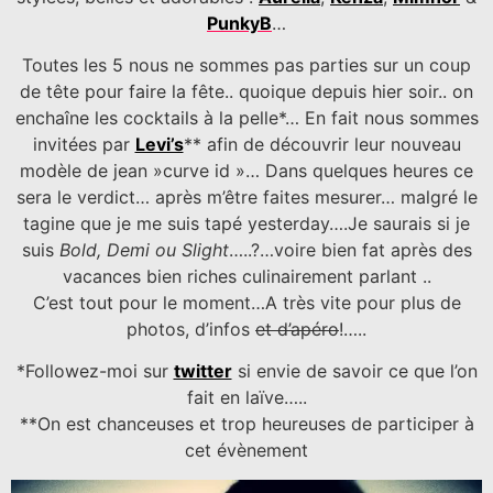
PunkyB
…
Toutes les 5 nous ne sommes pas parties sur un coup
de tête pour faire la fête.. quoique depuis hier soir.. on
enchaîne les cocktails à la pelle*… En fait nous sommes
invitées par
Levi’s
** afin de découvrir leur nouveau
modèle de jean »curve id »… Dans quelques heures ce
sera le verdict… après m’être faites mesurer… malgré le
tagine que je me suis tapé yesterday….Je saurais si je
suis
Bold, Demi ou Slight
…..?…voire bien fat après des
vacances bien riches culinairement parlant ..
C’est tout pour le moment…A très vite pour plus de
photos, d’infos
et d’apéro
!…..
*Followez-moi sur
twitter
si envie de savoir ce que l’on
fait en laïve…..
**On est chanceuses et trop heureuses de participer à
cet évènement