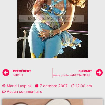
PRÉCÉDENT
SUIVANT
béBEL R
Vente privée VANESSA BRUNO !!
Marie Luvpink
7 octobre 2007
12:00 am
Aucun commentaire