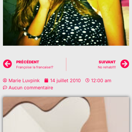
PRÉCÉDENT
SUIVANT
Françoise la francaise!?
No rehab!!!!
Marie Luvpink
14 juillet 2010
12:00 am
Aucun commentaire